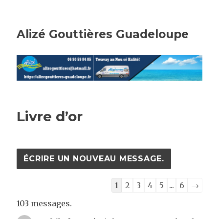
Alizé Gouttières Guadeloupe
Livre d’or
Navigation
1
2
3
4
5
...
6
→
dans
103 messages.
la